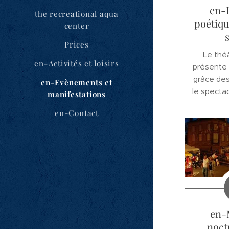
en-
the recreational aqua
poétiqu
center
Prices
Le thé
en-Activités et loisirs
présente 
grâce des
en-Evènements et
le specta
manifestations
d'
en-Contact
en-
noct