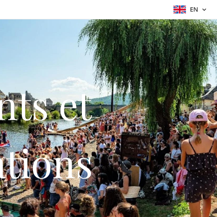
EN
ts et
ations