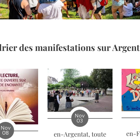
rier des manifestations sur Argent
Nov
03
Nov
en-F
en-Argentat, toute
08