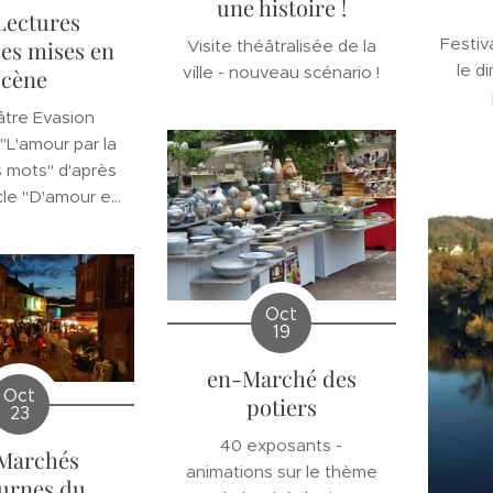
une histoire !
Lectures
Festiva
Visite théâtralisée de la
es mises en
le d
ville - nouveau scénario !
scène
âtre Evasion
"L'amour par la
 mots" d'après
cle "D'amour et
encre "
Oct
19
en-Marché des
Oct
potiers
23
40 exposants -
Marchés
animations sur le thème
urnes du