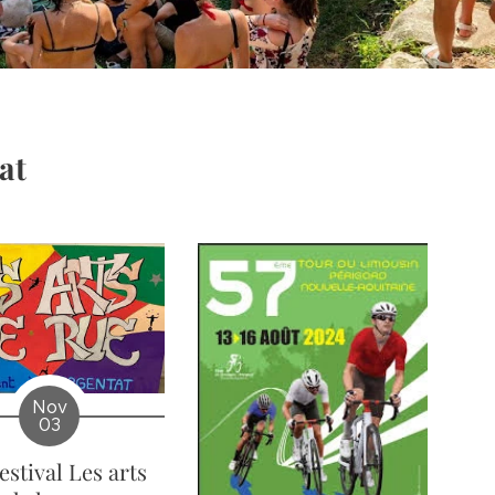
at
Nov
03
estival Les arts